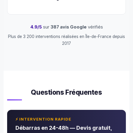
les 
mat
s 
ave
4.9/5
sur
387 avis Google
vérifiés
le 
Plus de 3 200 interventions réalisées en Île-de-France depuis
sour
2017
e 
mal
é 
l’am
eur 
de l
tâc
Questions Fréquentes
. 
Nou
avo
s 
⚡ INTERVENTION RAPIDE
con
Débarras en 24-48h — Devis gratuit,
é le