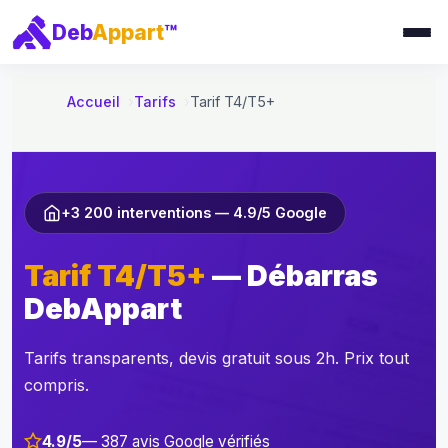
e
Deb
Appart
™
r
a
u
Accueil
Tarifs
Tarif T4/T5+
c
o
n
t
+3 200 interventions — 4.9/5 Google
e
n
Tarif T4/T5+
— Débarras
u
DebAppart
Tarifs transparents, devis gratuit sous 2h. Prix tout
compris.
4.9/5
— 387 avis Google vérifiés