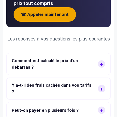
prix tout compris
clés
et 
☎ Appeler maintenant
une 
se
ine 
plus
Les réponses à vos questions les plus courantes
tard
nou
avo
s 
Comment est calculé le prix d’un
ret
débarras ?
uvé 
Le tarif dépend de 4 facteurs : le volume à
un 
loca
Y a-t-il des frais cachés dans vos tarifs
évacuer (en m³), l’étage et l’accessibilité,
de 
?
le type d’objets (encombrants, dangereux),
1000
et le contexte (standard, succession,
Non, nos tarifs sont tout compris : main-
m² 
Diogène). Le devis est gratuit et détaillé.
Peut-on payer en plusieurs fois ?
co
d’œuvre, transport, recyclage, nettoyage
me 