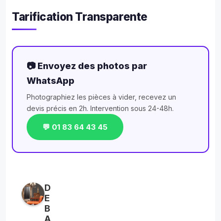
Tarification Transparente
📷 Envoyez des photos par
WhatsApp
Photographiez les pièces à vider, recevez un
devis précis en 2h. Intervention sous 24-48h.
💬 01 83 64 43 45
D
E
B
A