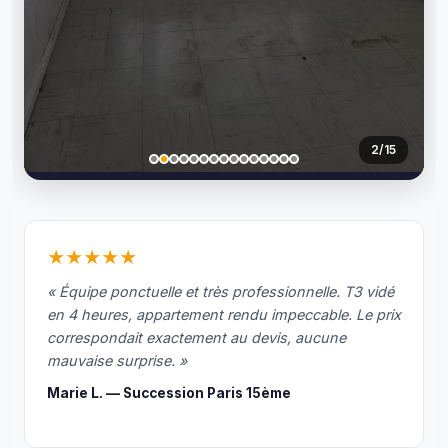
de 
bièr
et 
j’en 
pas
e…O
3
/15
a 
enfi
pu 
ac
der 
★★★★★
des 
« Équipe ponctuelle et très professionnelle. T3 vidé
piè
en 4 heures, appartement rendu impeccable. Le prix
s qu
correspondait exactement au devis, aucune
éta
mauvaise surprise. »
nt 
Marie L. — Succession Paris 15ème
tell
men
en