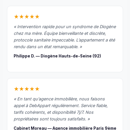
mb
es 
★★★★★
que 
« Intervention rapide pour un syndrome de Diogène
nou
chez ma mère. Équipe bienveillante et discrète,
ne 
protocole sanitaire impeccable. L’appartement a été
pou
rendu dans un état remarquable. »
ons 
plus
Philippe D. — Diogène Hauts-de-Seine (92)
ac
der.
00 
merc
★★★★★
à 
cett
« En tant qu’agence immobilière, nous faisons
équ
appel à DebAppart régulièrement. Service fiable,
e qu
tarifs cohérents, et disponibilité 7j/7. Nos
arri
propriétaires sont toujours satisfaits. »
t to
Cabinet Moreau — Agence immobilière Paris 9ème