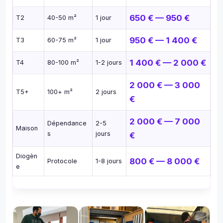
650 € — 950 €
T2
40-50 m²
1 jour
950 € — 1 400 €
T3
60-75 m²
1 jour
1 400 € — 2 000 €
T4
80-100 m²
1-2 jours
2 000 € — 3 000
T5+
100+ m²
2 jours
€
2 000 € — 7 000
Dépendance
2-5
Maison
s
jours
€
Diogèn
800 € — 8 000 €
Protocole
1-8 jours
e