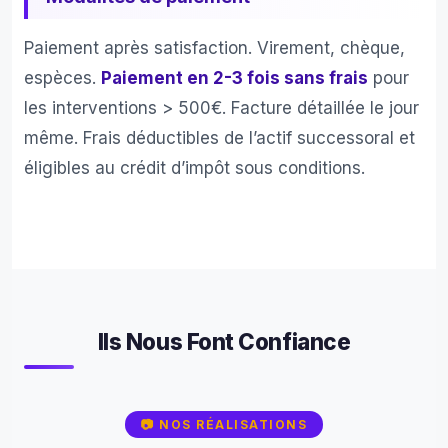
aite 
Nou
de la 
leur 
Paiement après satisfaction. Virement, chèque,
qualit
avo
espèces.
Paiement en 2-3 fois sans frais
pour
é et 
s 
les interventions > 500€. Facture détaillée le jour
la 
con
même. Frais déductibles de l’actif successoral et
rapidi
é un
té de 
loca
éligibles au crédit d’impôt sous conditions.
leurs 
horr
servi
le o
ces. 
des 
toute 
mo
l'équi
agn
pe 
s de
était 
me
Ils Nous Font Confiance
série
les 
use 
côt
impliq
és 
📷 NOS RÉALISATIONS
uée 
des 