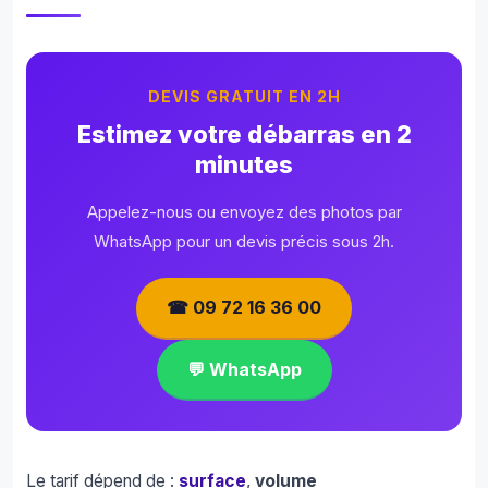
DEVIS GRATUIT EN 2H
Estimez votre débarras en 2
minutes
Appelez-nous ou envoyez des photos par
WhatsApp pour un devis précis sous 2h.
☎ 09 72 16 36 00
💬 WhatsApp
Le tarif dépend de :
surface
,
volume