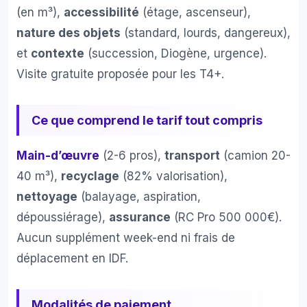
rt 
ma 
très
(en m³),
accessibilité
(étage, ascenseur),
qualit
résid
res
nature des objets
(standard, lourds, dangereux),
é prix
ence 
ctu
et
contexte
(succession, Diogène, urgence).
seco
x.1
Visite gratuite proposée pour les T4+.
ndair
0 
e.je 
merc
n'ai 
a 
Ce que comprend le tarif tout compris
pas 
l’éq
été 
pe 
Main-d’œuvre
(2-6 pros),
transport
(camion 20-
déçu
DE
e de 
PP
40 m³),
recyclage
(82% valorisation),
mon 
T 
nettoyage
(balayage, aspiration,
choix 
merc
dépoussiérage),
assurance
(RC Pro 500 000€).
: j'ai 
de 
Aucun supplément week-end ni frais de
été 
leur 
plein
rapi
déplacement en IDF.
emen
té 
t 
eff
Modalités de paiement
satisf
cité.