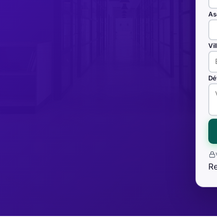
As
Vi
Dé
R