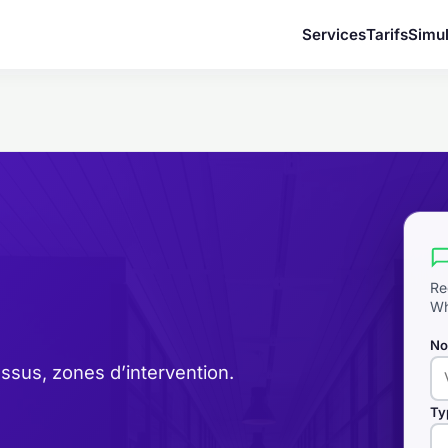
Services
Tarifs
Simul
Re
Wh
No
essus, zones d’intervention.
Ty