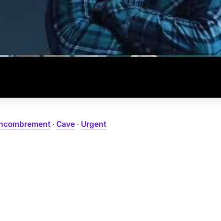
ncombrement
·
Cave
·
Urgent