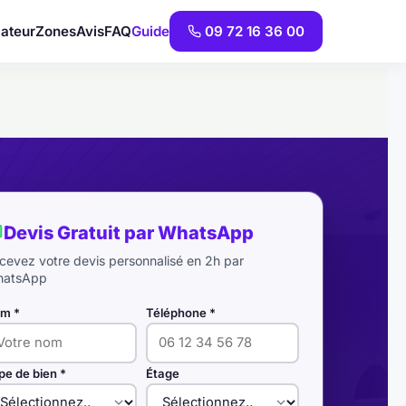
ateur
Zones
Avis
FAQ
Guide
09 72 16 36 00
Devis Gratuit par WhatsApp
cevez votre devis personnalisé en 2h par
atsApp
m *
Téléphone *
pe de bien *
Étage