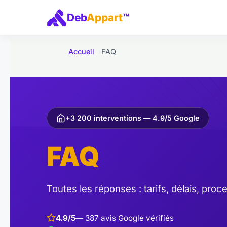
e
Deb
Appart
™
r
a
u
Accueil
FAQ
c
o
n
t
e
+3 200 interventions — 4.9/5 Google
n
FAQ
u
Toutes les réponses : tarifs, délais, proc
4.9/5
— 387 avis Google vérifiés