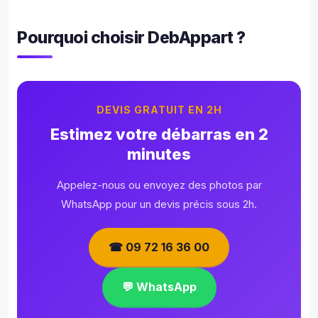
Pourquoi choisir DebAppart ?
DEVIS GRATUIT EN 2H
Estimez votre débarras en 2
minutes
Appelez-nous ou envoyez des photos par
WhatsApp pour un devis précis sous 2h.
☎ 09 72 16 36 00
💬 WhatsApp