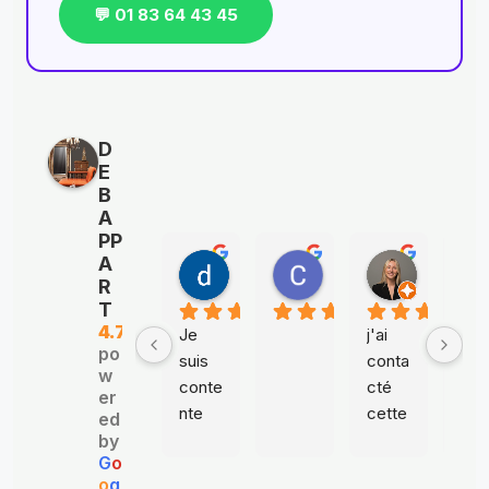
💬 01 83 64 43 45
D
E
B
A
PP
A
danielle chojnacki
Catherine FOSSE
Elia Tou
R
il y a 7 ans
il y a 7 ans
il y a 7 an
T
4.7
Je 
j'ai 
Nou
po
suis 
conta
avo
w
conte
cté 
s 
er
nte 
cette 
con
ed
de 
entre
é un
by
G
o
leur 
prise 
loca
o
g