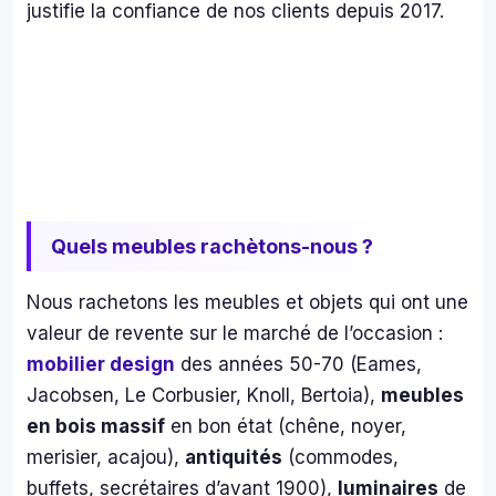
eur 
justifie la confiance de nos clients depuis 2017.
de l
tâc
. 
Nou
avo
s 
con
é le
clés
Quels meubles rachètons-nous ?
et 
une 
Nous rachetons les meubles et objets qui ont une
se
valeur de revente sur le marché de l’occasion :
ine 
mobilier design
des années 50-70 (Eames,
plus
Jacobsen, Le Corbusier, Knoll, Bertoia),
meubles
tard
en bois massif
en bon état (chêne, noyer,
nou
avo
merisier, acajou),
antiquités
(commodes,
s 
buffets, secrétaires d’avant 1900),
luminaires
de