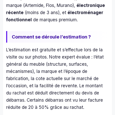
ret
marque (Artemide, Flos, Murano),
électronique
uvé 
récente
(moins de 3 ans), et
électroménager
un 
fonctionnel
de marques premium.
loca
de 
1000
Comment se déroule l’estimation ?
m² 
co
L’estimation est gratuite et s’effectue lors de la
me 
visite ou sur photos. Notre expert évalue : l’état
neuf.
général du meuble (structure, surfaces,
ME
CI 
mécanismes), la marque et l’époque de
ME
fabrication, la cote actuelle sur le marché de
CI...
l’occasion, et la facilité de revente. Le montant
du rachat est déduit directement du devis de
débarras. Certains débarras ont vu leur facture
réduite de 20 à 50% grâce au rachat.