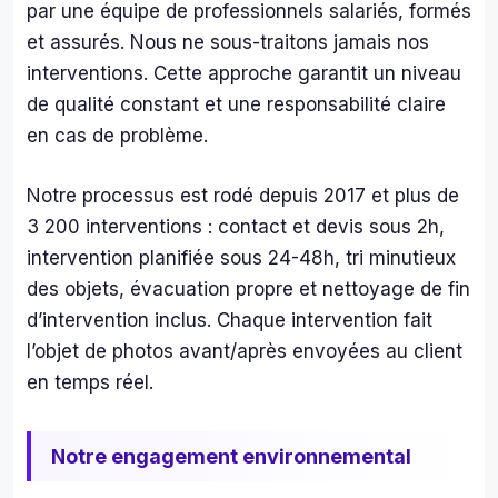
par une équipe de professionnels salariés, formés
der 
des 
et assurés. Nous ne sous-traitons jamais nos
piè
interventions. Cette approche garantit un niveau
s qu
de qualité constant et une responsabilité claire
éta
en cas de problème.
nt 
tell
Notre processus est rodé depuis 2017 et plus de
men
en
3 200 interventions : contact et devis sous 2h,
mb
intervention planifiée sous 24-48h, tri minutieux
es 
des objets, évacuation propre et nettoyage de fin
que 
d’intervention inclus. Chaque intervention fait
nou
l’objet de photos avant/après envoyées au client
ne 
en temps réel.
pou
ons 
plus
Notre engagement environnemental
ac
der.