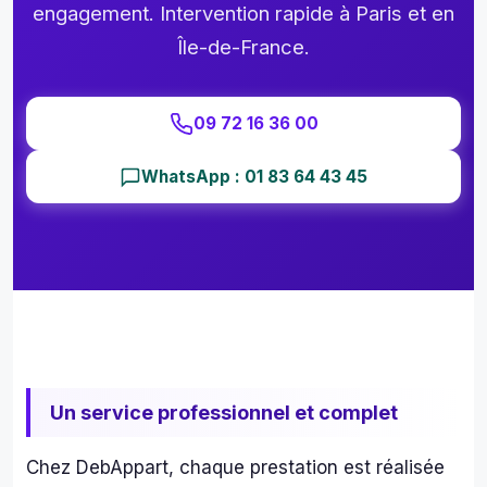
es 
engagement. Intervention rapide à Paris et en
mo
Île-de-France.
agn
s de
bou
09 72 16 36 00
illes 
et 
WhatsApp : 01 83 64 43 45
can
tes 
de 
bièr
et 
j’en 
pas
e…O
a 
Un service professionnel et complet
enfi
pu 
Chez DebAppart, chaque prestation est réalisée
ac