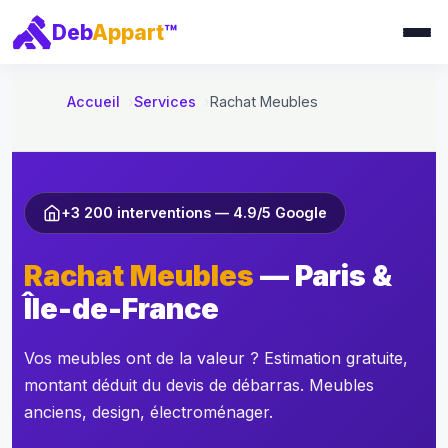
e
Deb
Appart
™
r
a
u
Accueil
Services
Rachat Meubles
c
o
n
t
+3 200 interventions — 4.9/5 Google
e
n
Rachat Meubles
— Paris &
u
Île-de-France
Vos meubles ont de la valeur ? Estimation gratuite,
montant déduit du devis de débarras. Meubles
anciens, design, électroménager.