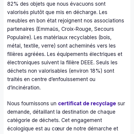
82% des objets que nous évacuons sont
00 
valorisés plutôt que mis en décharge. Les
merc
à 
meubles en bon état rejoignent nos associations
cett
partenaires (Emmaüs, Croix-Rouge, Secours
équ
Populaire). Les matériaux recyclables (bois,
e qu
métal, textile, verre) sont acheminés vers les
arri
filières agréées. Les équipements électriques et
t to
électroniques suivent la filière DEEE. Seuls les
les 
mat
déchets non valorisables (environ 18%) sont
s 
traités en centre d’enfouissement ou
ave
d’incinération.
le 
sour
Nous fournissons un
certificat de recyclage
sur
e 
demande, détaillant la destination de chaque
mal
catégorie de déchets. Cet engagement
é 
l’am
écologique est au cœur de notre démarche et