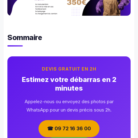
Sommaire
DEVIS GRATUIT EN 2H
Estimez votre débarras en 2
minutes
Appelez-nous ou envoyez des photos par
WhatsApp pour un devis précis sous 2h.
☎ 09 72 16 36 00