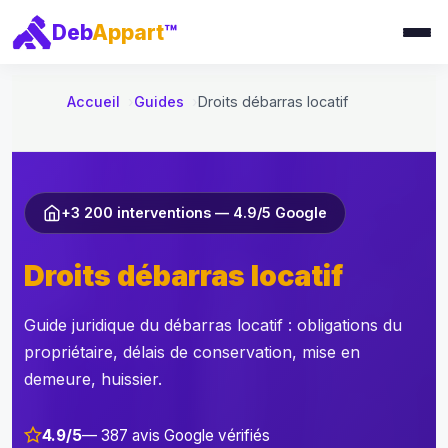
e
Deb
Appart
™
r
a
u
Accueil
Guides
Droits débarras locatif
c
o
n
t
+3 200 interventions — 4.9/5 Google
e
n
Droits débarras locatif
u
Guide juridique du débarras locatif : obligations du
propriétaire, délais de conservation, mise en
demeure, huissier.
4.9/5
— 387 avis Google vérifiés