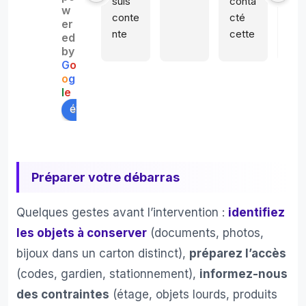
suis 
conta
avo
w
conte
cté 
s 
er
nte 
cette 
con
ed
de 
entre
é un
by
G
o
leur 
prise 
loca
o
g
prest
et 
qui 
l
e
ation. 
d'autr
lon
évaluez-nous sur
Très 
es 
emp
profe
pour 
était
ssion
un 
squ
nel. 
débar
té p
Préparer votre débarras
Et 
ras 
des 
bon 
comp
gen
Quelques gestes avant l’intervention :
identifiez
rappo
let de 
pas 
rt 
ma 
très
les objets à conserver
(documents, photos,
qualit
résid
res
bijoux dans un carton distinct),
préparez l’accès
é prix
ence 
ctu
(codes, gardien, stationnement),
informez-nous
seco
x.1
des contraintes
(étage, objets lourds, produits
ndair
0 