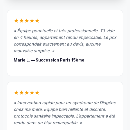
e…O
a 
enfi
★★★★★
pu 
ac
« Équipe ponctuelle et très professionnelle. T3 vidé
der 
en 4 heures, appartement rendu impeccable. Le prix
correspondait exactement au devis, aucune
des 
mauvaise surprise. »
piè
s qu
Marie L. — Succession Paris 15ème
éta
nt 
tell
men
★★★★★
en
mb
« Intervention rapide pour un syndrome de Diogène
es 
chez ma mère. Équipe bienveillante et discrète,
que 
protocole sanitaire impeccable. L’appartement a été
nou
rendu dans un état remarquable. »
ne 