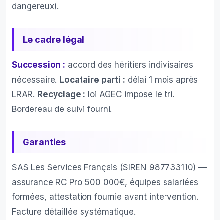
e.je 
merc
dangereux).
n'ai 
a 
pas 
l’éq
Le cadre légal
été 
pe 
déçu
DE
e de 
PP
Succession :
accord des héritiers indivisaires
mon 
T 
nécessaire.
Locataire parti :
délai 1 mois après
choix 
merc
LRAR.
Recyclage :
loi AGEC impose le tri.
: j'ai 
de 
Bordereau de suivi fourni.
été 
leur 
plein
rapi
emen
té 
Garanties
t 
eff
satisf
cité.
SAS Les Services Français (SIREN 987733110) —
aite 
Nou
de la 
leur 
assurance RC Pro 500 000€, équipes salariées
qualit
avo
formées, attestation fournie avant intervention.
é et 
s 
Facture détaillée systématique.
la 
con