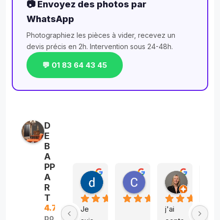
📷 Envoyez des photos par
WhatsApp
Photographiez les pièces à vider, recevez un
devis précis en 2h. Intervention sous 24-48h.
💬 01 83 64 43 45
D
E
B
A
PP
A
danielle chojnacki
Catherine FOSSE
Elia Tou
R
il y a 7 ans
il y a 7 ans
il y a 7 an
T
4.7
Je 
j'ai 
Nou
po