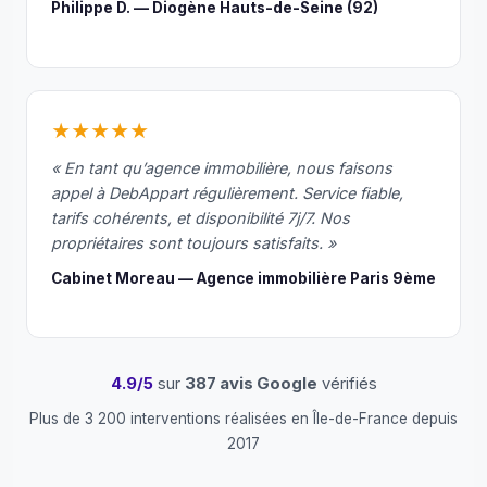
Philippe D. — Diogène Hauts-de-Seine (92)
pou
ons 
plus
ac
der.
★★★★★
00 
« En tant qu’agence immobilière, nous faisons
merc
appel à DebAppart régulièrement. Service fiable,
à 
tarifs cohérents, et disponibilité 7j/7. Nos
cett
propriétaires sont toujours satisfaits. »
équ
e qu
Cabinet Moreau — Agence immobilière Paris 9ème
arri
t to
les 
mat
4.9/5
sur
387 avis Google
vérifiés
s 
Plus de 3 200 interventions réalisées en Île-de-France depuis
ave
2017
le 