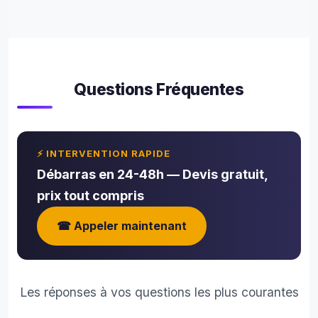
sour
e 
mal
é 
l’am
eur 
Questions Fréquentes
de l
tâc
. 
Nou
⚡ INTERVENTION RAPIDE
avo
Débarras en 24-48h — Devis gratuit,
s 
prix tout compris
con
é le
☎ Appeler maintenant
clés
et 
une 
se
Les réponses à vos questions les plus courantes
ine 