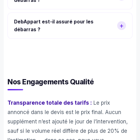
débarras ?
option à partir de 150€.
Secours Populaire), recyclage en filières
agréées, et rachat d’objets de valeur. Un
Bien sûr. Avant l’intervention, vous
DebAppart est-il assuré pour les
certificat de recyclage est fourni sur
identifiez les objets à conserver. Notre
débarras ?
demande.
équipe les met de côté soigneusement.
Vous pouvez aussi demander un tri
Oui, DebAppart (SAS Les Services
complet avec estimation des objets de
Français, SIREN 987733110) dispose d’une
valeur avant le débarras.
assurance RC Pro couvrant jusqu’à 500
000€ de dommages. Attestation
Nos Engagements Qualité
d’assurance fournie sur demande avant
toute intervention.
Transparence totale des tarifs :
Le prix
annoncé dans le devis est le prix final. Aucun
supplément n’est ajouté le jour de l’intervention,
sauf si le volume réel diffère de plus de 20% de