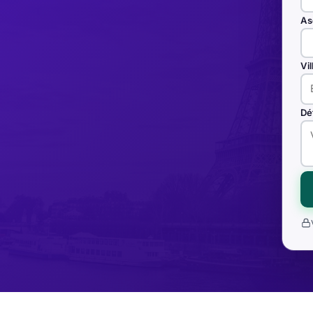
As
Vi
Dé