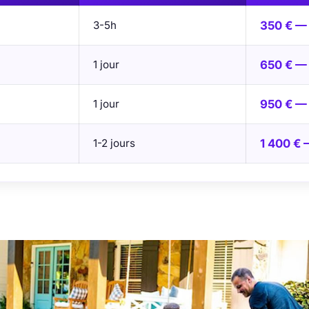
3-5h
350 € —
1 jour
650 € —
1 jour
950 € — 
1-2 jours
1 400 € 