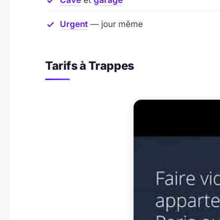
Cave
et
garage
Urgent
— jour même
Tarifs à Trappes