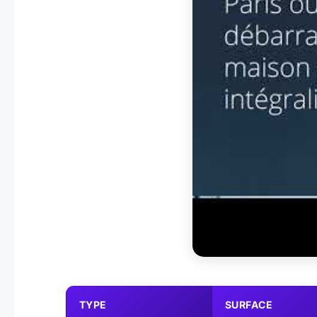
TYPE
SURFACE