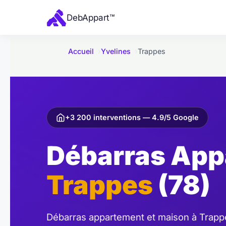
e
Deb
Appart
™
r
a
u
Accueil
Yvelines
Trappes
c
o
n
t
e
+3 200 interventions — 4.9/5 Google
n
Débarras App
u
Trappes
(78)
Débarras appartement et maison à Trappes