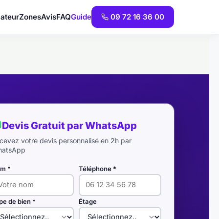
ateur
Zones
Avis
FAQ
Guide
09 72 16 36 00
Devis Gratuit par WhatsApp
cevez votre devis personnalisé en 2h par
atsApp
m *
Téléphone *
pe de bien *
Étage