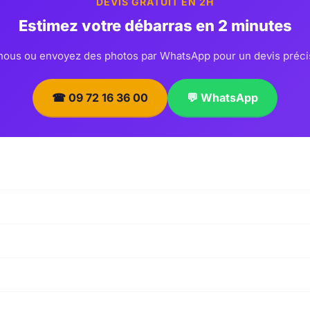
DEVIS GRATUIT EN 2H
Estimez votre débarras en 2 minutes
ous ou envoyez des photos par WhatsApp pour un devis préci
☎ 09 72 16 36 00
💬 WhatsApp