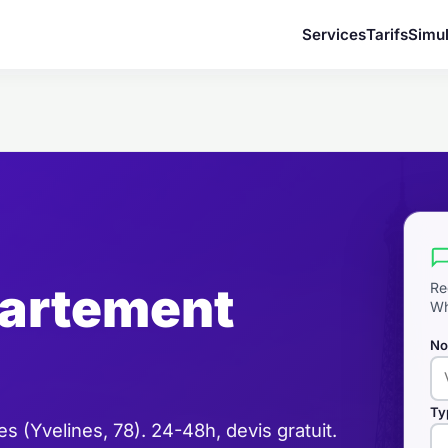
Services
Tarifs
Simul
artement
Re
Wh
No
Ty
 (Yvelines, 78). 24-48h, devis gratuit.