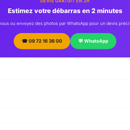
DEVIS GRATUIT EN 2H
Estimez votre débarras en 2 minutes
ous ou envoyez des photos par WhatsApp pour un devis préci
☎ 09 72 16 36 00
💬 WhatsApp