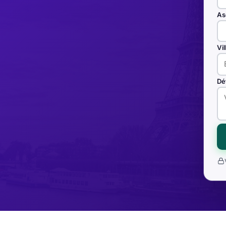
As
Vi
Dé