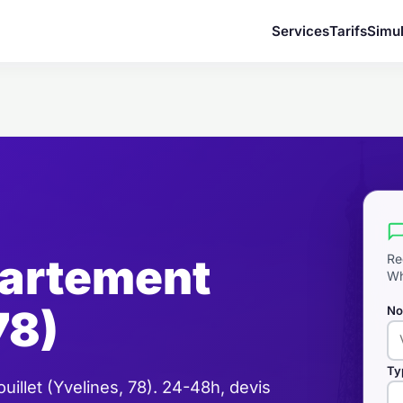
Services
Tarifs
Simul
artement
Re
Wh
78)
No
Ty
llet (Yvelines, 78). 24-48h, devis