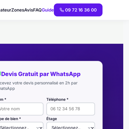
ateur
Zones
Avis
FAQ
Guide
09 72 16 36 00
Devis Gratuit par WhatsApp
cevez votre devis personnalisé en 2h par
atsApp
m *
Téléphone *
pe de bien *
Étage