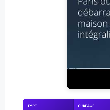
TYPE
SURFACE