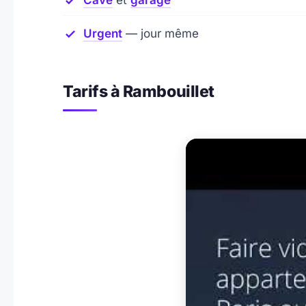
Cave
et
garage
Urgent
— jour même
Tarifs à Rambouillet