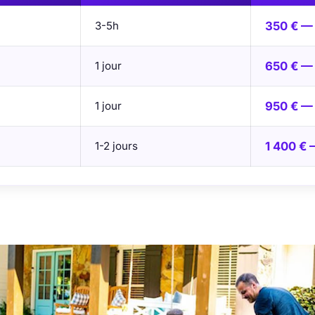
3-5h
350 € —
1 jour
650 € —
1 jour
950 € — 
1-2 jours
1 400 € 