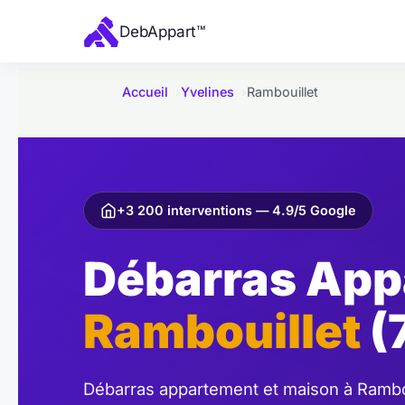
e
Deb
Appart
™
r
a
u
Accueil
Yvelines
Rambouillet
c
o
n
t
e
+3 200 interventions — 4.9/5 Google
n
Débarras App
u
Rambouillet
(
Débarras appartement et maison à Ramboui