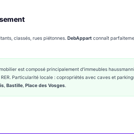
ssement
tants, classés, rues piétonnes.
DebAppart
connaît parfaiteme
mobilier est composé principalement d’immeubles haussmanni
RER. Particularité locale : copropriétés avec caves et parking
is
,
Bastille
,
Place des Vosges
.