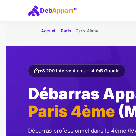
e
Deb
Appart
™
r
a
u
Accueil
Paris
Paris 4ème
c
o
n
t
e
+3 200 interventions — 4.9/5 Google
n
Débarras App
u
Paris 4ème
(M
Débarras professionnel dans le 4ème (Ma