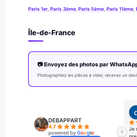
Paris 1er
,
Paris 3ème
,
Paris 5ème
,
Paris 11ème
,
Île-de-France
📷 Envoyez des photos par WhatsAp
Photographiez les pièces à vider, recevez un devi
DEBAPPART
4.7
Je 
powered by
G
o
o
g
l
e
pre