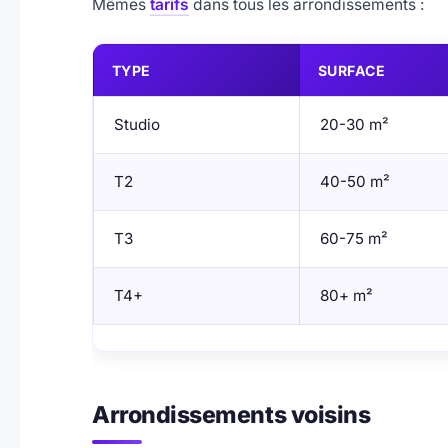
Mêmes
tarifs
dans tous les arrondissements :
TYPE
SURFACE
Studio
20-30 m²
T2
40-50 m²
T3
60-75 m²
T4+
80+ m²
Arrondissements voisins