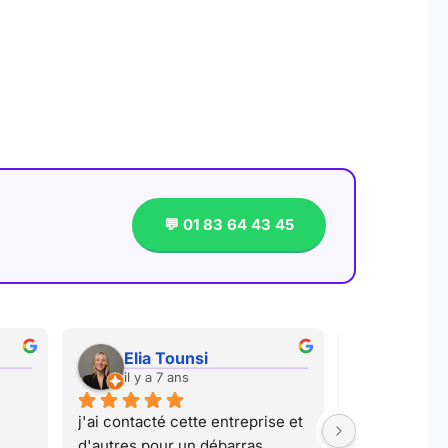
💬 01 83 64 43 45
Elia Tounsi
zohor
il y a 7 ans
il y a 7
j'ai contacté cette entreprise et 
Nous avons co
d'autres pour un débarras 
a longtemps é