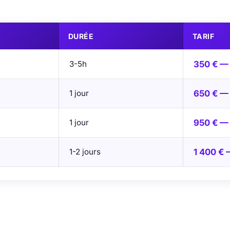
DURÉE
TARIF
3-5h
350 € —
1 jour
650 € —
1 jour
950 € — 
1-2 jours
1 400 € 