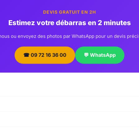
DEVIS GRATUIT EN 2H
Estimez votre débarras en 2 minutes
ous ou envoyez des photos par WhatsApp pour un devis préci
☎ 09 72 16 36 00
💬 WhatsApp