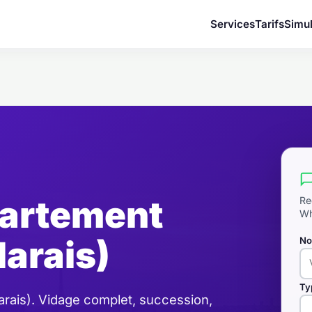
Services
Tarifs
Simul
artement
Re
Wh
arais)
No
Ty
rais). Vidage complet, succession,