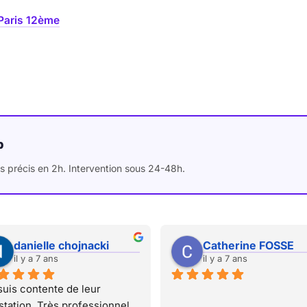
Paris 12ème
p
s précis en 2h. Intervention sous 24-48h.
danielle chojnacki
Catherine FOSSE
il y a 7 ans
il y a 7 ans
suis contente de leur 
station. Très professionnel. 