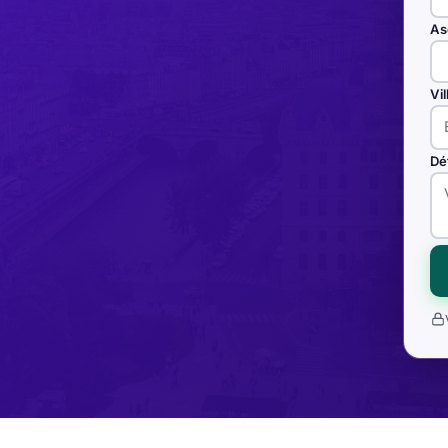
As
Vi
Dé