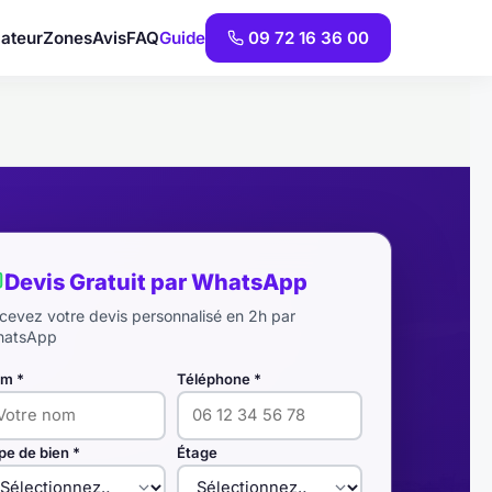
ateur
Zones
Avis
FAQ
Guide
09 72 16 36 00
Devis Gratuit par WhatsApp
cevez votre devis personnalisé en 2h par
atsApp
m *
Téléphone *
pe de bien *
Étage