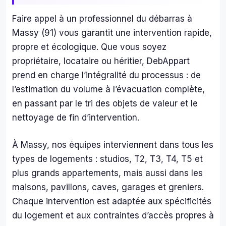
plein
rapi
emen
té 
Faire appel à un professionnel du débarras à
t 
eff
Massy (91) vous garantit une intervention rapide,
satisf
cité.
propre et écologique. Que vous soyez
aite 
Nou
propriétaire, locataire ou héritier, DebAppart
de la 
leur 
prend en charge l’intégralité du processus : de
qualit
avo
l’estimation du volume à l’évacuation complète,
é et 
s 
la 
con
en passant par le tri des objets de valeur et le
rapidi
é un
nettoyage de fin d’intervention.
té de 
loca
leurs 
horr
À Massy, nos équipes interviennent dans tous les
servi
le o
types de logements : studios, T2, T3, T4, T5 et
ces. 
des 
plus grands appartements, mais aussi dans les
toute 
mo
l'équi
agn
maisons, pavillons, caves, garages et greniers.
pe 
s de
Chaque intervention est adaptée aux spécificités
était 
me
du logement et aux contraintes d’accès propres à
série
les 