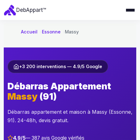
e
Deb
Appart
™
r
a
u
Accueil
Essonne
Massy
c
o
n
t
+3 200 interventions — 4.9/5 Google
e
n
Débarras Appartement
u
Massy
(91)
Débarras appartement et maison à Massy (Essonne,
91). 24-48h, devis gratuit.
4.9/5
— 387 avis Google vérifiés