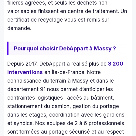
filières agréées, et seuls les déchets non
e qu
valorisables finissent en centre de traitement. Un
arri
certificat de recyclage vous est remis sur
t to
les 
demande.
mat
s 
Pourquoi choisir DebAppart à Massy ?
ave
le 
sour
Depuis 2017, DebAppart a réalisé plus de
3 200
e 
interventions
en Île-de-France. Notre
mal
connaissance du terrain à Massy et dans le
é 
département 91 nous permet d’anticiper les
l’am
contraintes logistiques : accès au bâtiment,
eur 
stationnement du camion, gestion du portage
de l
tâc
dans les étages, coordination avec les gardiens
. 
et syndics. Nos équipes de 2 à 6 professionnels
Nou
sont formées au portage sécurisé et au respect