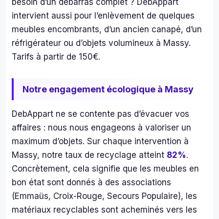
besoin d’un débarras complet ? DebAppart
nt 
intervient aussi pour l’enlèvement de quelques
tell
men
meubles encombrants, d’un ancien canapé, d’un
en
réfrigérateur ou d’objets volumineux à Massy.
mb
Tarifs à partir de 150€.
es 
que 
nou
Notre engagement écologique à Massy
ne 
pou
DebAppart ne se contente pas d’évacuer vos
ons 
affaires : nous nous engageons à valoriser un
plus
maximum d’objets. Sur chaque intervention à
ac
Massy, notre taux de recyclage atteint
82%
.
der.
Concrètement, cela signifie que les meubles en
00 
merc
bon état sont donnés à des associations
à 
(Emmaüs, Croix-Rouge, Secours Populaire), les
cett
matériaux recyclables sont acheminés vers les
équ