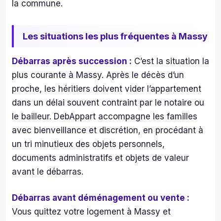
la commune.
use 
côt
impliq
és 
uée 
des 
Les situations les plus fréquentes à Massy
et le 
mo
patro
agn
Débarras après succession :
C’est la situation la
n au 
s de
plus courante à Massy. Après le décès d’un
top !
ferr
proche, les héritiers doivent vider l’appartement
le 
dans un délai souvent contraint par le notaire ou
tout
ça a
le bailleur. DebAppart accompagne les familles
mili
avec bienveillance et discrétion, en procédant à
de 
un tri minutieux des objets personnels,
d'a
documents administratifs et objets de valeur
es 
avant le débarras.
mo
agn
Débarras avant déménagement ou vente :
s de
bou
Vous quittez votre logement à Massy et