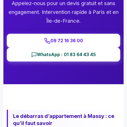
nel. 
débar
té p
Appelez-nous pour un devis gratuit et sans
Et 
ras 
des 
engagement. Intervention rapide à Paris et en
bon 
comp
gen
Île-de-France.
rappo
let de 
pas 
rt 
ma 
très
qualit
résid
res
09 72 16 36 00
é prix
ence 
ctu
seco
x.1
WhatsApp : 01 83 64 43 45
ndair
0 
e.je 
merc
n'ai 
a 
pas 
l’éq
été 
pe 
déçu
DE
e de 
PP
mon 
T 
choix 
merc
Le débarras d’appartement à Massy : ce
: j'ai 
de 
été 
leur 
qu’il faut savoir