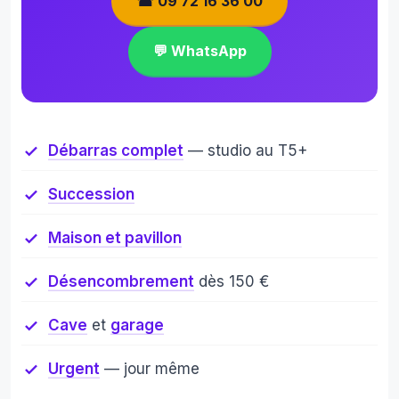
☎ 09 72 16 36 00
💬 WhatsApp
Débarras complet
— studio au T5+
Succession
Maison et pavillon
Désencombrement
dès 150 €
Cave
et
garage
Urgent
— jour même