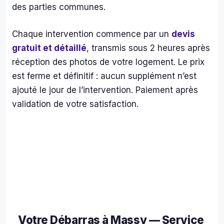
avo
des parties communes.
s 
con
Chaque intervention commence par un
devis
é le
gratuit et détaillé
, transmis sous 2 heures après
clés
et 
réception des photos de votre logement. Le prix
une 
est ferme et définitif : aucun supplément n’est
se
ajouté le jour de l’intervention. Paiement après
ine 
validation de votre satisfaction.
plus
tard
nou
avo
s 
ret
uvé 
un 
loca
de 
Votre Débarras à Massy — Service