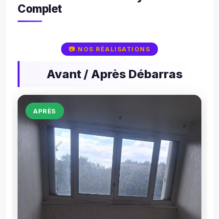
1000
Complet
m² 
co
me 
📷 NOS RÉALISATIONS
neuf.
ME
Avant / Après Débarras
CI 
ME
CI...
AVANT