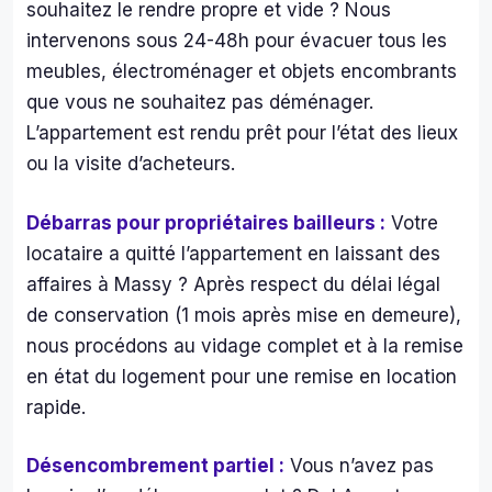
illes 
souhaitez le rendre propre et vide ? Nous
et 
intervenons sous 24-48h pour évacuer tous les
can
meubles, électroménager et objets encombrants
tes 
que vous ne souhaitez pas déménager.
de 
L’appartement est rendu prêt pour l’état des lieux
bièr
et 
ou la visite d’acheteurs.
j’en 
pas
Débarras pour propriétaires bailleurs :
Votre
e…O
locataire a quitté l’appartement en laissant des
a 
affaires à Massy ? Après respect du délai légal
enfi
de conservation (1 mois après mise en demeure),
pu 
ac
nous procédons au vidage complet et à la remise
der 
en état du logement pour une remise en location
des 
rapide.
piè
s qu
Désencombrement partiel :
Vous n’avez pas
éta