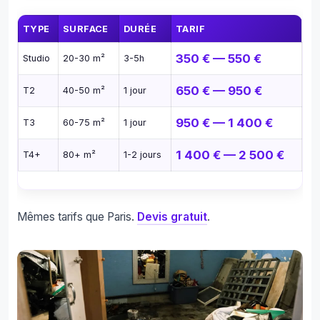
TYPE
SURFACE
DURÉE
TARIF
350 € — 550 €
Studio
20-30 m²
3-5h
650 € — 950 €
T2
40-50 m²
1 jour
950 € — 1 400 €
T3
60-75 m²
1 jour
1 400 € — 2 500 €
T4+
80+ m²
1-2 jours
Mêmes tarifs que Paris.
Devis gratuit
.