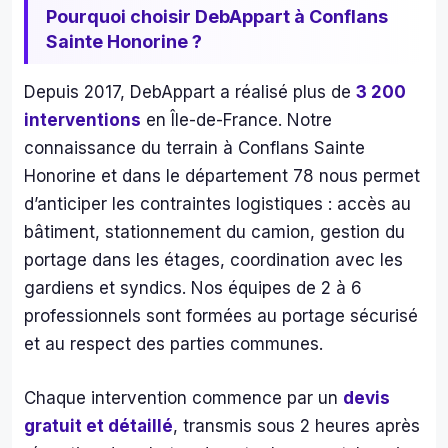
mal
Pourquoi choisir DebAppart à Conflans
é 
Sainte Honorine ?
l’am
eur 
Depuis 2017, DebAppart a réalisé plus de
3 200
de l
interventions
en Île-de-France. Notre
tâc
connaissance du terrain à Conflans Sainte
. 
Honorine et dans le département 78 nous permet
Nou
avo
d’anticiper les contraintes logistiques : accès au
s 
bâtiment, stationnement du camion, gestion du
con
portage dans les étages, coordination avec les
é le
gardiens et syndics. Nos équipes de 2 à 6
clés
professionnels sont formées au portage sécurisé
et 
et au respect des parties communes.
une 
se
ine 
Chaque intervention commence par un
devis
plus
gratuit et détaillé
, transmis sous 2 heures après
tard