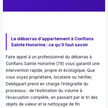
pas 
l’éq
été 
pe 
déçu
DE
e de 
PP
mon 
T 
choix 
merc
Le débarras d’appartement à Conflans
: j'ai 
de 
été 
leur 
Sainte Honorine : ce qu’il faut savoir
plein
rapi
emen
té 
Faire appel à un professionnel du débarras à
t 
eff
Conflans Sainte Honorine (78) vous garantit une
satisf
cité.
intervention rapide, propre et écologique. Que
aite 
Nou
vous soyez propriétaire, locataire ou héritier,
de la 
leur 
DebAppart prend en charge l’intégralité du
qualit
avo
processus : de l’estimation du volume à
é et 
s 
la 
con
l’évacuation complète, en passant par le tri des
rapidi
é un
objets de valeur et le nettoyage de fin
té de 
loca