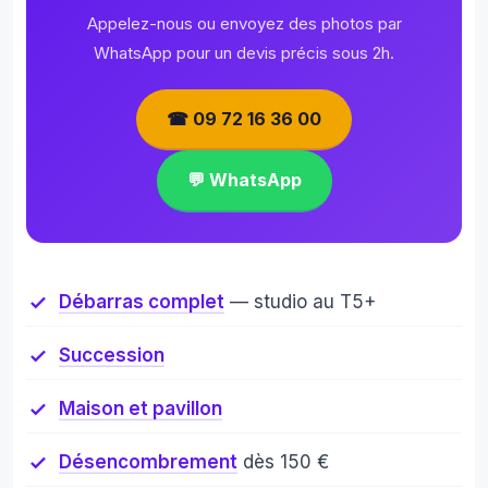
Appelez-nous ou envoyez des photos par
WhatsApp pour un devis précis sous 2h.
☎ 09 72 16 36 00
💬 WhatsApp
Débarras complet
— studio au T5+
Succession
Maison et pavillon
Désencombrement
dès 150 €