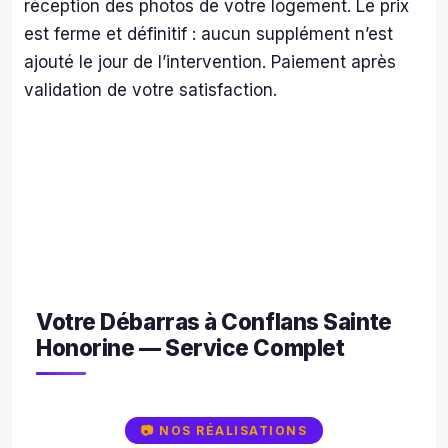
réception des photos de votre logement. Le prix
nou
est ferme et définitif : aucun supplément n’est
avo
ajouté le jour de l’intervention. Paiement après
s 
ret
validation de votre satisfaction.
uvé 
un 
loca
de 
1000
m² 
co
me 
neuf.
Votre Débarras à Conflans Sainte
ME
Honorine — Service Complet
CI 
ME
CI...
📷 NOS RÉALISATIONS