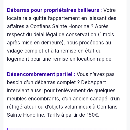
enfi
Débarras pour propriétaires bailleurs :
Votre
pu 
locataire a quitté l’appartement en laissant des
ac
der 
affaires à Conflans Sainte Honorine ? Après
des 
respect du délai légal de conservation (1 mois
piè
après mise en demeure), nous procédons au
s qu
vidage complet et à la remise en état du
éta
logement pour une remise en location rapide.
nt 
tell
Désencombrement partiel :
Vous n’avez pas
men
en
besoin d’un débarras complet ? DebAppart
mb
intervient aussi pour l’enlèvement de quelques
es 
meubles encombrants, d’un ancien canapé, d’un
que 
réfrigérateur ou d’objets volumineux à Conflans
nou
Sainte Honorine. Tarifs à partir de 150€.
ne 
pou
ons 