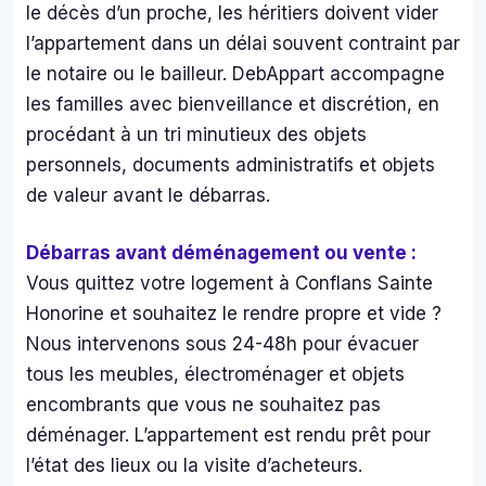
mili
le décès d’un proche, les héritiers doivent vider
de 
l’appartement dans un délai souvent contraint par
d'a
le notaire ou le bailleur. DebAppart accompagne
es 
les familles avec bienveillance et discrétion, en
mo
procédant à un tri minutieux des objets
agn
personnels, documents administratifs et objets
s de
bou
de valeur avant le débarras.
illes 
et 
Débarras avant déménagement ou vente :
can
Vous quittez votre logement à Conflans Sainte
tes 
Honorine et souhaitez le rendre propre et vide ?
de 
Nous intervenons sous 24-48h pour évacuer
bièr
et 
tous les meubles, électroménager et objets
j’en 
encombrants que vous ne souhaitez pas
pas
déménager. L’appartement est rendu prêt pour
e…O
l’état des lieux ou la visite d’acheteurs.
a 