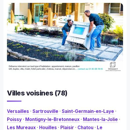
Villes voisines (78)
Versailles
·
Sartrouville
·
Saint-Germain-en-Laye
·
Poissy
·
Montigny-le-Bretonneux
·
Mantes-la-Jolie
·
Les Mureaux
·
Houilles
·
Plaisir
·
Chatou
·
Le