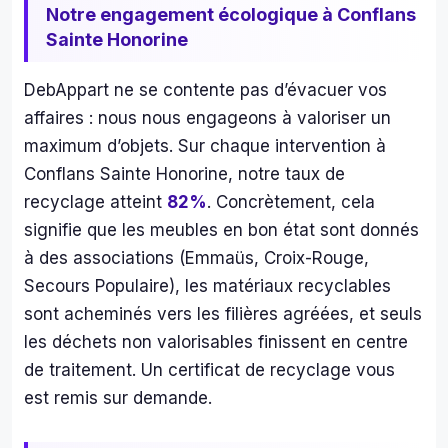
Notre engagement écologique à Conflans
plus
Sainte Honorine
ac
der.
DebAppart ne se contente pas d’évacuer vos
00 
affaires : nous nous engageons à valoriser un
merc
à 
maximum d’objets. Sur chaque intervention à
cett
Conflans Sainte Honorine, notre taux de
équ
recyclage atteint
82%
. Concrètement, cela
e qu
signifie que les meubles en bon état sont donnés
arri
à des associations (Emmaüs, Croix-Rouge,
t to
Secours Populaire), les matériaux recyclables
les 
mat
sont acheminés vers les filières agréées, et seuls
s 
les déchets non valorisables finissent en centre
ave
de traitement. Un certificat de recyclage vous
le 
est remis sur demande.
sour
e 