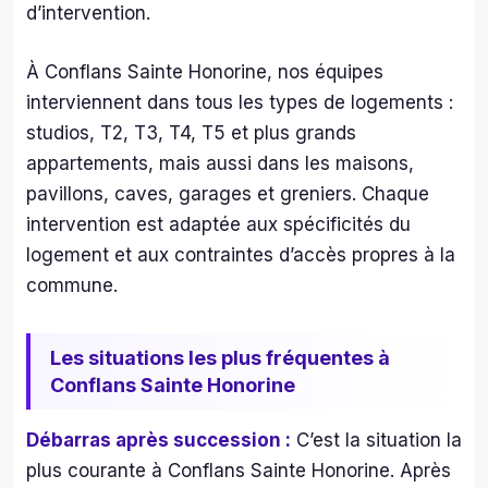
d’intervention.
leurs 
horr
servi
le o
À Conflans Sainte Honorine, nos équipes
ces. 
des 
interviennent dans tous les types de logements :
toute 
mo
l'équi
agn
studios, T2, T3, T4, T5 et plus grands
pe 
s de
appartements, mais aussi dans les maisons,
était 
me
pavillons, caves, garages et greniers. Chaque
série
les 
intervention est adaptée aux spécificités du
use 
côt
logement et aux contraintes d’accès propres à la
impliq
és 
commune.
uée 
des 
et le 
mo
patro
agn
Les situations les plus fréquentes à
n au 
s de
Conflans Sainte Honorine
top !
ferr
le 
Débarras après succession :
C’est la situation la
tout
plus courante à Conflans Sainte Honorine. Après
ça a