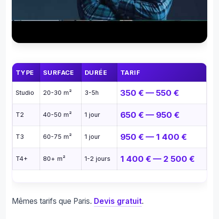
TYPE
SURFACE
DURÉE
TARIF
350 € — 550 €
Studio
20-30 m²
3-5h
650 € — 950 €
T2
40-50 m²
1 jour
950 € — 1 400 €
T3
60-75 m²
1 jour
1 400 € — 2 500 €
T4+
80+ m²
1-2 jours
Mêmes tarifs que Paris.
Devis gratuit
.