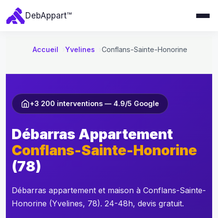
e
Deb
Appart
™
r
a
u
Accueil
Yvelines
Conflans-Sainte-Honorine
c
o
n
t
+3 200 interventions — 4.9/5 Google
e
n
Débarras Appartement
u
Conflans-Sainte-Honorine
(78)
Débarras appartement et maison à Conflans-Sainte-
Honorine (Yvelines, 78). 24-48h, devis gratuit.