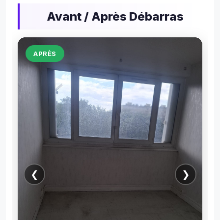
Avant / Après Débarras
AVANT
❮
❯