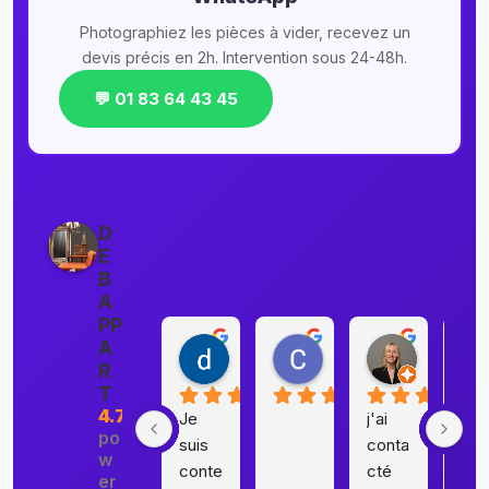
Photographiez les pièces à vider, recevez un
devis précis en 2h. Intervention sous 24-48h.
💬 01 83 64 43 45
D
E
B
A
PP
A
danielle chojnacki
Catherine FOSSE
Elia Tou
R
il y a 7 ans
il y a 7 ans
il y a 7 an
T
4.7
Je 
j'ai 
Nou
po
suis 
conta
avo
w
conte
cté 
s 
er