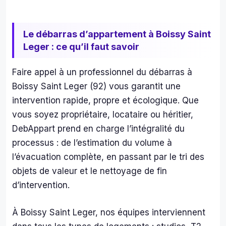
mon 
T 
choix 
merc
Le débarras d’appartement à Boissy Saint
: j'ai 
de 
été 
leur 
Leger : ce qu’il faut savoir
plein
rapi
emen
té 
Faire appel à un professionnel du débarras à
t 
eff
Boissy Saint Leger (92) vous garantit une
satisf
cité.
intervention rapide, propre et écologique. Que
aite 
Nou
vous soyez propriétaire, locataire ou héritier,
de la 
leur 
DebAppart prend en charge l’intégralité du
qualit
avo
processus : de l’estimation du volume à
é et 
s 
la 
con
l’évacuation complète, en passant par le tri des
rapidi
é un
objets de valeur et le nettoyage de fin
té de 
loca
d’intervention.
leurs 
horr
servi
le o
À Boissy Saint Leger, nos équipes interviennent
ces. 
des 