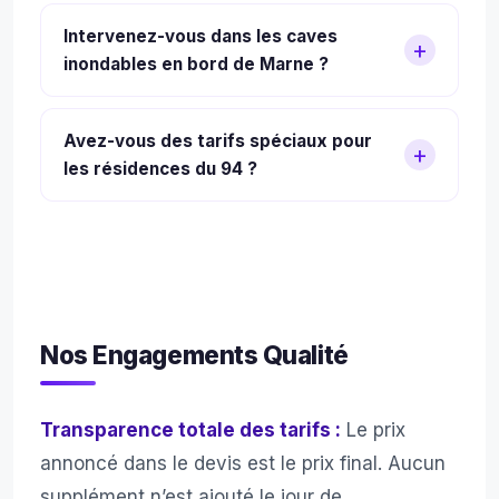
garages, maisons. Les tarifs cave
Oui, nous estimons gratuitement la
Intervenez-vous dans les caves
démarrent à 200€. Nous gérons les
valeur de vos meubles et objets lors de
inondables en bord de Marne ?
accès difficiles (escaliers étroits,
la visite à Boissy Saint Leger. Le
parkings souterrains).
montant du rachat est déduit
Oui, nos équipes sont équipées pour les
Avez-vous des tarifs spéciaux pour
directement du devis de débarras, ce
caves en zone inondable du 94.
les résidences du 94 ?
qui réduit votre facture finale.
Nos tarifs sont identiques dans tout le
Val-de-Marne, sans surcoût pour accès
complexes.
Nos Engagements Qualité
Transparence totale des tarifs :
Le prix
annoncé dans le devis est le prix final. Aucun
supplément n’est ajouté le jour de