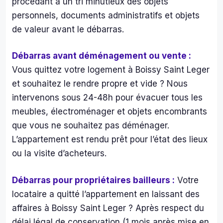
procédant à un tri minutieux des objets
mo
personnels, documents administratifs et objets
agn
de valeur avant le débarras.
s de
bou
illes 
Débarras avant déménagement ou vente :
et 
Vous quittez votre logement à Boissy Saint Leger
can
et souhaitez le rendre propre et vide ? Nous
tes 
intervenons sous 24-48h pour évacuer tous les
de 
meubles, électroménager et objets encombrants
bièr
et 
que vous ne souhaitez pas déménager.
j’en 
L’appartement est rendu prêt pour l’état des lieux
pas
ou la visite d’acheteurs.
e…O
a 
Débarras pour propriétaires bailleurs :
Votre
enfi
locataire a quitté l’appartement en laissant des
pu 
affaires à Boissy Saint Leger ? Après respect du
ac
der 
délai légal de conservation (1 mois après mise en