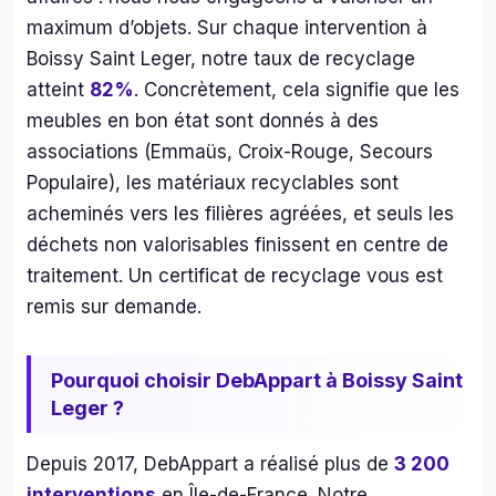
00 
maximum d’objets. Sur chaque intervention à
merc
à 
Boissy Saint Leger, notre taux de recyclage
cett
atteint
82%
. Concrètement, cela signifie que les
équ
meubles en bon état sont donnés à des
e qu
associations (Emmaüs, Croix-Rouge, Secours
arri
Populaire), les matériaux recyclables sont
t to
acheminés vers les filières agréées, et seuls les
les 
mat
déchets non valorisables finissent en centre de
s 
traitement. Un certificat de recyclage vous est
ave
remis sur demande.
le 
sour
e 
Pourquoi choisir DebAppart à Boissy Saint
mal
Leger ?
é 
l’am
Depuis 2017, DebAppart a réalisé plus de
3 200
eur 
interventions
en Île-de-France. Notre