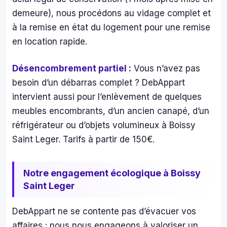
des 
demeure), nous procédons au vidage complet et
piè
à la remise en état du logement pour une remise
s qu
en location rapide.
éta
nt 
Désencombrement partiel :
Vous n’avez pas
tell
besoin d’un débarras complet ? DebAppart
men
en
intervient aussi pour l’enlèvement de quelques
mb
meubles encombrants, d’un ancien canapé, d’un
es 
réfrigérateur ou d’objets volumineux à Boissy
que 
Saint Leger. Tarifs à partir de 150€.
nou
ne 
pou
Notre engagement écologique à Boissy
ons 
Saint Leger
plus
ac
DebAppart ne se contente pas d’évacuer vos
der.
affaires : nous nous engageons à valoriser un