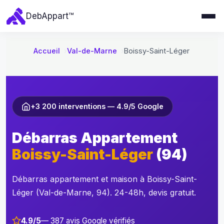
e
Deb
Appart
™
r
a
u
Accueil
Val-de-Marne
Boissy-Saint-Léger
c
o
n
t
+3 200 interventions — 4.9/5 Google
e
n
Débarras Appartement
u
Boissy-Saint-Léger
(94)
Débarras appartement et maison à Boissy-Saint-
Léger (Val-de-Marne, 94). 24-48h, devis gratuit.
4.9/5
— 387 avis Google vérifiés