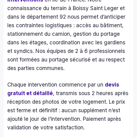
de l
connaissance du terrain à Boissy Saint Leger et
tâc
dans le département 92 nous permet d’anticiper
. 
les contraintes logistiques : accès au bâtiment,
Nou
avo
stationnement du camion, gestion du portage
s 
dans les étages, coordination avec les gardiens
con
et syndics. Nos équipes de 2 à 6 professionnels
é le
sont formées au portage sécurisé et au respect
clés
des parties communes.
et 
une 
se
Chaque intervention commence par un
devis
ine 
gratuit et détaillé
, transmis sous 2 heures après
plus
réception des photos de votre logement. Le prix
tard
est ferme et définitif : aucun supplément n’est
nou
ajouté le jour de l’intervention. Paiement après
avo
validation de votre satisfaction.
s 
ret