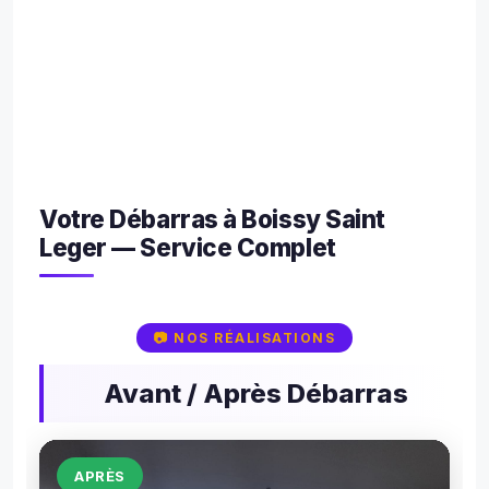
uvé 
un 
loca
de 
1000
m² 
co
me 
Votre Débarras à Boissy Saint
neuf.
Leger — Service Complet
ME
CI 
ME
CI...
📷 NOS RÉALISATIONS
Avant / Après Débarras
AVANT