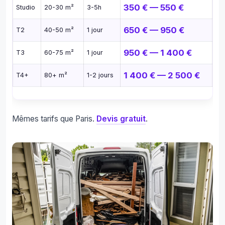
350 € — 550 €
Studio
20-30 m²
3-5h
650 € — 950 €
T2
40-50 m²
1 jour
950 € — 1 400 €
T3
60-75 m²
1 jour
1 400 € — 2 500 €
T4+
80+ m²
1-2 jours
Mêmes tarifs que Paris.
Devis gratuit
.